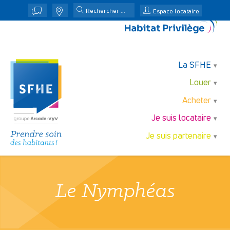
j
n
Espace locataire
La SFHE
Louer
Acheter
Je suis locataire
Je suis partenaire
Le Nymphéas