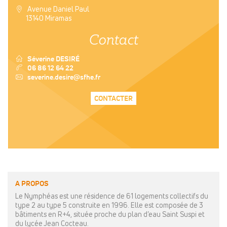
a
Avenue Daniel Paul
13140 Miramas
Contact
T
Séverine DESIRÉ
v
06 86 12 64 22
a
severine.desire@sfhe.fr
CONTACTER
A PROPOS
Le Nymphéas est une résidence de 61 logements collectifs du
type 2 au type 5 construite en 1996. Elle est composée de 3
bâtiments en R+4, située proche du plan d’eau Saint Suspi et
du lycée Jean Cocteau.