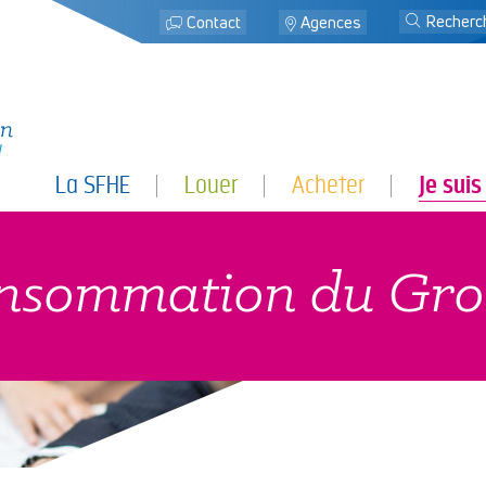
j
Contact
Agences
La SFHE
Louer
Acheter
Je suis
consommation du 