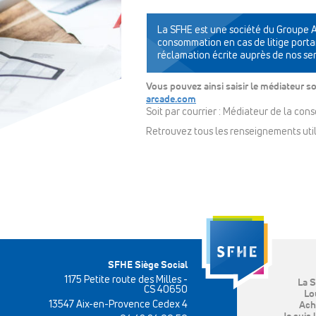
La SFHE est une société du Groupe Ar
consommation en cas de litige portan
réclamation écrite auprès de nos ser
Vous pouvez ainsi saisir le médiateur s
arcade.com
Soit par courrier : Médiateur de la c
Retrouvez tous les renseignements util
SFHE Siège Social
1175 Petite route des Milles -
La 
CS 40650
Lo
13547 Aix-en-Provence Cedex 4
Ach