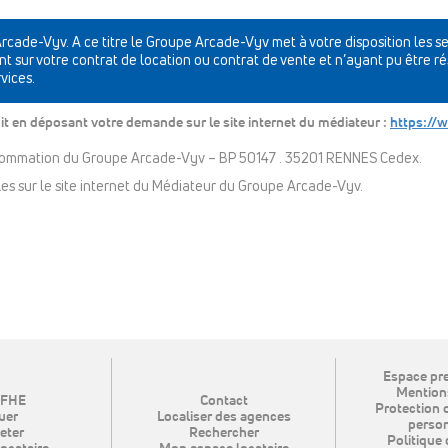
cade-Vyv. A ce titre le Groupe Arcade-Vyv met à votre disposition les s
t sur votre contrat de location ou contrat de vente et n’ayant pu être r
vices.
oit en déposant votre demande sur le site internet du médiateur :
https://
onsommation du Groupe Arcade-Vyv – BP 50147 . 35201 RENNES Cedex.
es sur le site internet du Médiateur du Groupe Arcade-Vyv.
Espace pre
Mentions
SFHE
Contact
Protection 
uer
Localiser des agences
person
eter
Rechercher
Politique 