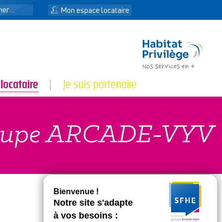
n
Mon espace locataire
 locataire
Je suis partenaire
Groupe ARCADE-VYV