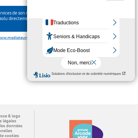
ervices de son médiateur de la
ésolu directement par une
www.mediateurconso-groupe-
sse & logo
 légales
des données
nelles
de cookies