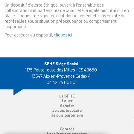
Un dispositif d’alerte éthique, ouvert à l’ensemble des
collaborateurs et partenaires de la société, a également été mis en
place. Il permet de signaler, confidentiellement et sans crainte de
représailles, toute situation préoccupante ou comportement
inapproprié.
Pour accéder au dispositif,
cliquez ici
SFHE Siège Social
1175 Petite route des Milles - CS 40650
13547 Aix-en-Provence Cedex 4
04 42 24 00 50
La SFHE
Louer
Acheter
Je suis locataire
Je suis partenaire
Contact
Localiser des agences