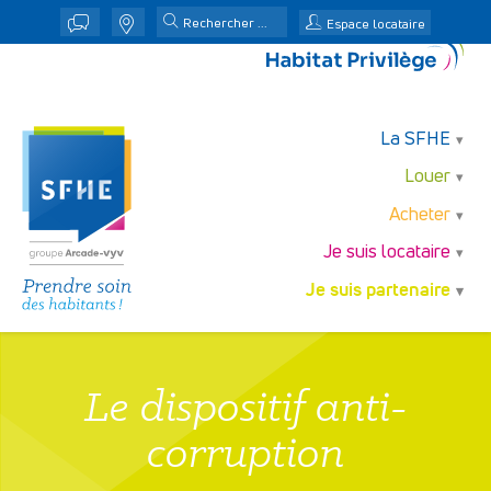
j
n
Espace locataire
La SFHE
Louer
Acheter
Je suis locataire
Je suis partenaire
Le dispositif anti-
corruption