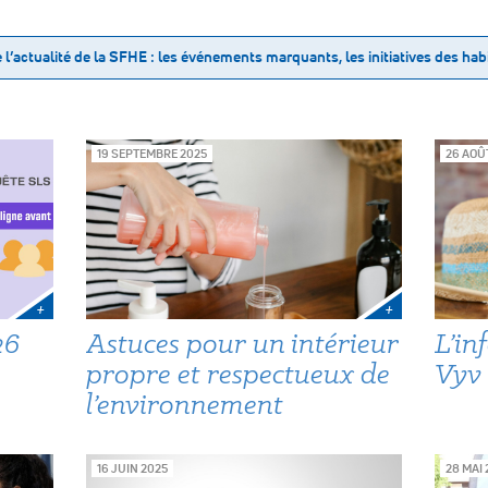
 l’actualité de la SFHE : les événements marquants, les initiatives des habi
19 SEPTEMBRE 2025
26 AOÛ
+
+
26
Astuces pour un intérieur
L’in
propre et respectueux de
Vyv 
l’environnement
16 JUIN 2025
28 MAI 