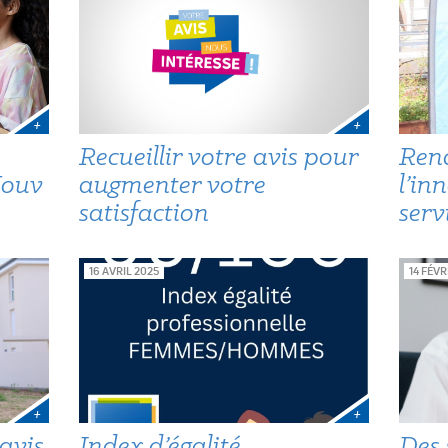
+
+
a
Recueillir votre avis pour
Renc
Mouv
augmenter votre
l’in
satisfaction
serv
16 AVRIL 2025
14 FÉVR
+
+
 avis
Index d’égalité
Des 