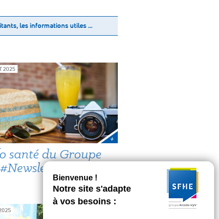
tants, les informations utiles …
T 2025
+
fo santé du Groupe
#Newsletter n°6
2025