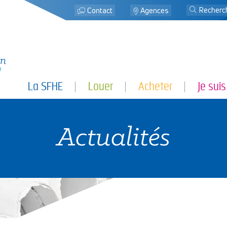
j
Contact
Agences
La SFHE
Louer
Acheter
Je suis
Actualités