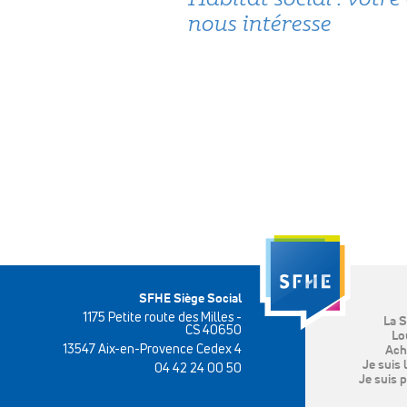
nous intéresse
SFHE Siège Social
1175 Petite route des Milles -
La 
CS 40650
Lo
13547 Aix-en-Provence Cedex 4
Ach
Je suis 
04 42 24 00 50
Je suis p