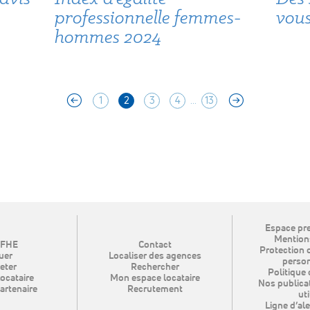
professionnelle femmes-
vou
hommes 2024
D
C
…
1
2
3
4
13
Espace pre
Mentions
SFHE
Contact
Protection 
uer
Localiser des agences
person
eter
Rechercher
Politique 
locataire
Mon espace locataire
Nos publicat
artenaire
Recrutement
uti
Ligne d’ale