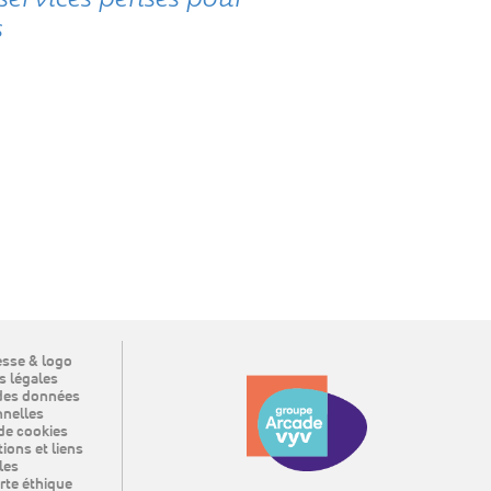
s
sse & logo
 légales
des données
nelles
de cookies
ions et liens
les
rte éthique