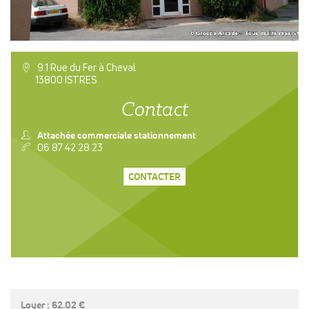
a
9.1 Rue du Fer à Cheval
13800 ISTRES
Contact
n
Attachée commerciale stationnement
v
06 87 42 28 23
CONTACTER
Loyer : 62.02 €