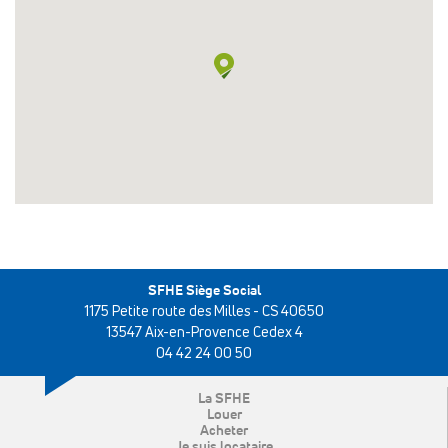
SFHE Siège Social
1175 Petite route des Milles - CS 40650
13547 Aix-en-Provence Cedex 4
04 42 24 00 50
La SFHE
Louer
Acheter
Je suis locataire