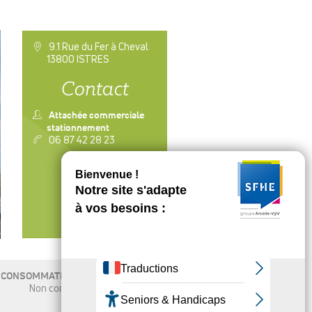
a
9.1 Rue du Fer à Cheval
13800 ISTRES
Contact
n
Attachée commerciale
stationnement
v
06 87 42 28 23
CONTACTER
CONSOMMATION ÉNERGÉTIQUE
Non communiqué