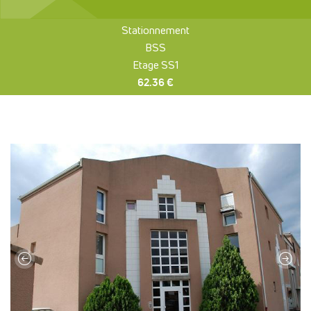
Stationnement
BSS
Etage SS1
62.36 €