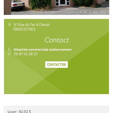
a
9.1 Rue du Fer à Cheval
13800 ISTRES
Contact
n
Attachée commerciale stationnement
v
06 87 42 28 23
CONTACTER
Loyer : 62.02 €