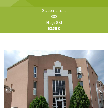
Stationnement
BSS
Etage SS1
62.36 €