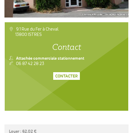
a
9.1 Rue du Fer à Cheval
13800 ISTRES
Contact
n
Attachée commerciale stationnement
v
06 87 42 28 23
CONTACTER
Loyer : 62.02 €