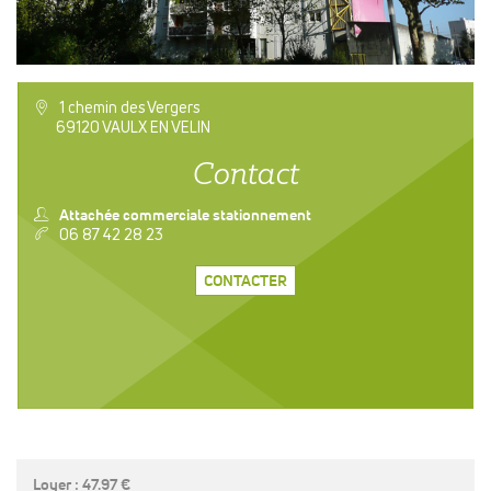
a
1 chemin des Vergers
69120 VAULX EN VELIN
Contact
n
Attachée commerciale stationnement
v
06 87 42 28 23
CONTACTER
Loyer : 47.97 €