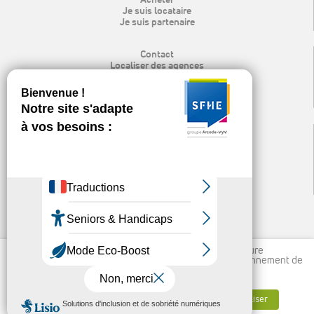
Je suis locataire
Je suis partenaire
Contact
Localiser des agences
Rechercher
Mon espace locataire
Recrutement
Espace presse & logo
Mentions légales
Protection des données personnelles
Politique de cookies
Nos publications et liens utiles
Ligne d’alerte éthique
Nous utilisons des cookies pour vous garantir la meilleure
expérience sur notre site, permettre un meilleur fonctionnement de
vos outils et à des fins statistiques.
En savoir plus
↑
Accepter tout
Refuser tout
Personnaliser
© 2026 SFHE |
|
Gérer mes cookies