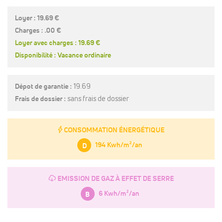
Loyer : 19.69 €
Charges : .00 €
Loyer avec charges : 19.69 €
Disponibilité : Vacance ordinaire
Dépot de garantie :
19.69
Frais de dossier :
sans frais de dossier
E
CONSOMMATION ÉNERGÉTIQUE
194 Kwh/m²/an
D
g
EMISSION DE GAZ À EFFET DE SERRE
6 Kwh/m²/an
B