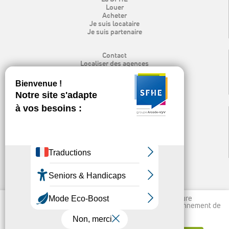
Louer
Acheter
Je suis locataire
Je suis partenaire
Contact
Localiser des agences
Rechercher
Mon espace locataire
Recrutement
Espace presse & logo
Mentions légales
Protection des données personnelles
Politique de cookies
Nos publications et liens utiles
Ligne d’alerte éthique
Nous utilisons des cookies pour vous garantir la meilleure
expérience sur notre site, permettre un meilleur fonctionnement de
vos outils et à des fins statistiques.
En savoir plus