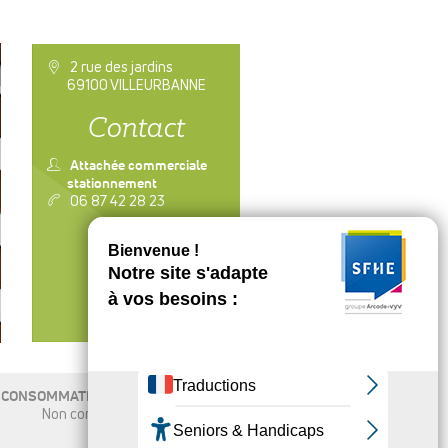
a
2 rue des jardins
69100 VILLEURBANNE
Contact
n
Attachée commerciale
stationnement
v
06 87 42 28 23
CONTACTER
CONSOMMATION ÉNERGÉTIQUE
Non communiqué