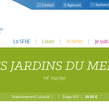
j
Contact
Agences
La SFHE
Louer
Acheter
Je suis
S JARDINS DU M
ref. 055790
Stationnement Collectif
Etage SS1
29.90 €