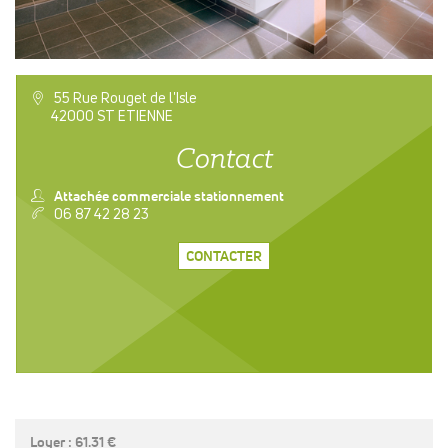
a
55 Rue Rouget de l'Isle
42000 ST ETIENNE
Contact
n
Attachée commerciale stationnement
v
06 87 42 28 23
CONTACTER
Loyer : 61.31 €