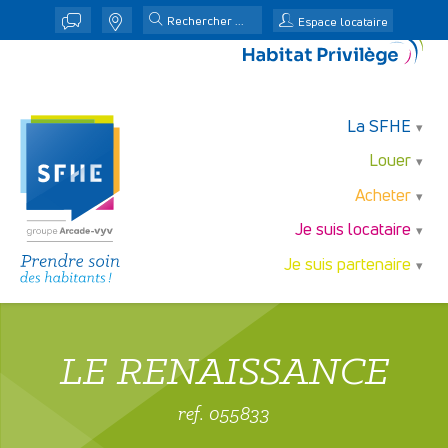
j
n
Espace locataire
La SFHE
Louer
Acheter
Je suis locataire
Je suis partenaire
LE RENAISSANCE
ref. 055833