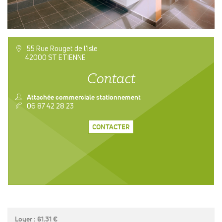
a
55 Rue Rouget de l'Isle
42000 ST ETIENNE
Contact
n
Attachée commerciale stationnement
v
06 87 42 28 23
CONTACTER
Loyer : 61.31 €