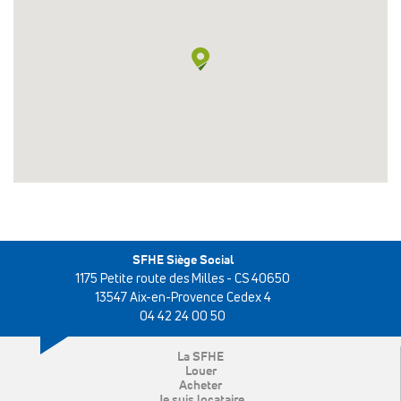
SFHE Siège Social
1175 Petite route des Milles - CS 40650
13547 Aix-en-Provence Cedex 4
04 42 24 00 50
La SFHE
Louer
Acheter
Je suis locataire