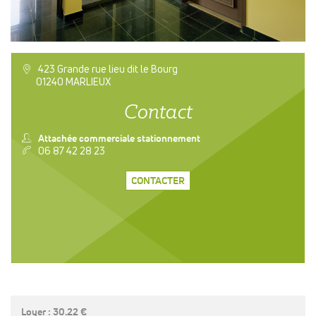
a
423 Grande rue lieu dit le Bourg
01240 MARLIEUX
Contact
n
Attachée commerciale stationnement
v
06 87 42 28 23
CONTACTER
Loyer : 30.22 €