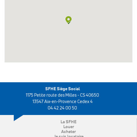
SFHE Siège Social
1175 Petite route des Milles - CS 40650
13547 Aix-en-Provence Cedex 4
04 42 24 00 50
La SFHE
Louer
Acheter
Je suis locataire