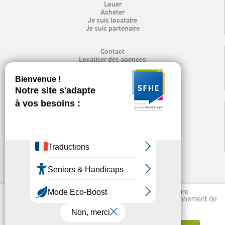
Louer
Acheter
Je suis locataire
Je suis partenaire
Contact
Localiser des agences
Rechercher
Mon espace locataire
Recrutement
Espace presse & logo
Mentions légales
Protection des données personnelles
Politique de cookies
Nos publications et liens utiles
Ligne d’alerte éthique
Nous utilisons des cookies pour vous garantir la meilleure
expérience sur notre site, permettre un meilleur fonctionnement de
vos outils et à des fins statistiques.
En savoir plus
↑