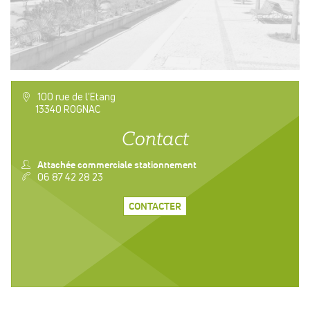
a
100 rue de l'Etang
13340 ROGNAC
Contact
n
Attachée commerciale stationnement
v
06 87 42 28 23
CONTACTER