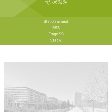
ref. 066465
Stationnement
BSS
Etage SS
51.13 €