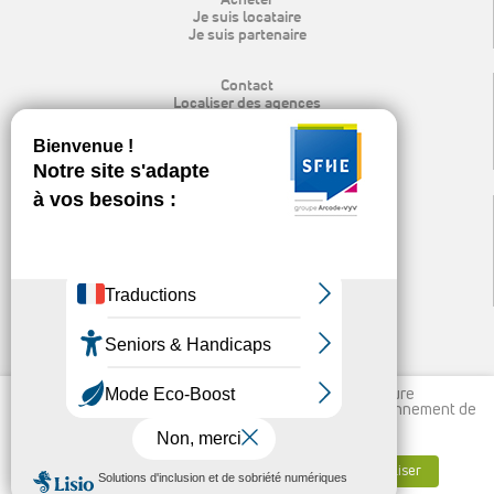
Je suis locataire
Je suis partenaire
Contact
Localiser des agences
Rechercher
Mon espace locataire
Recrutement
Espace presse & logo
Mentions légales
Protection des données personnelles
Politique de cookies
Nos publications et liens utiles
Ligne d’alerte éthique
Nous utilisons des cookies pour vous garantir la meilleure
expérience sur notre site, permettre un meilleur fonctionnement de
vos outils et à des fins statistiques.
En savoir plus
↑
Accepter tout
Refuser tout
Personnaliser
© 2026 SFHE |
|
Gérer mes cookies