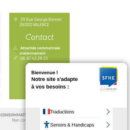
a
39 Rue George Bonnet
26000 VALENCE
Contact
n
Attachée commerciale
stationnement
v
06 87 42 28 23
CONTACTER
CONSOMMATION ÉNERGÉTIQUE
Non communiqué