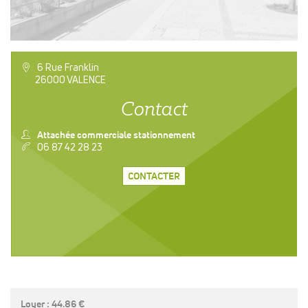
a
6 Rue Franklin
26000 VALENCE
Contact
n
Attachée commerciale stationnement
v
06 87 42 28 23
CONTACTER
Loyer : 44.86 €