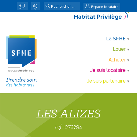
j
n
Espace locataire
La SFHE
Louer
Acheter
Je suis locataire
Je suis partenaire
LES ALIZES
ref. 072794