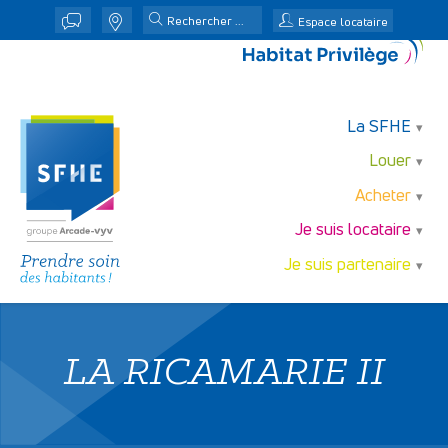
j
n
Espace locataire
La SFHE
Louer
Acheter
Je suis locataire
Je suis partenaire
LA RICAMARIE II