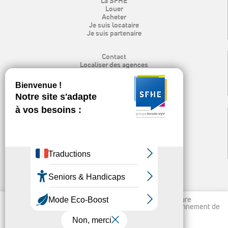
La SFHE
Louer
Acheter
Je suis locataire
Je suis partenaire
Contact
Localiser des agences
Rechercher
Mon espace locataire
Recrutement
Espace presse & logo
Mentions légales
Protection des données personnelles
Politique de cookies
Nos publications et liens utiles
Ligne d’alerte éthique
Nous utilisons des cookies pour vous garantir la meilleure
expérience sur notre site, permettre un meilleur fonctionnement de
vos outils et à des fins statistiques.
En savoir plus