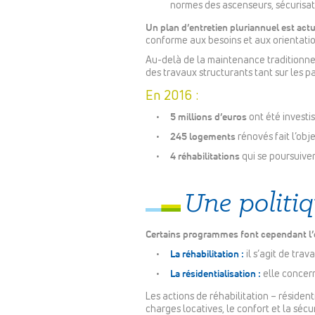
normes des ascenseurs, sécurisati
Un plan d’entretien pluriannuel est act
conforme aux besoins et aux orientatio
Au-delà de la maintenance traditionnel
des travaux structurants tant sur les p
En 2016 :
5 millions d’euros
ont été investis
245 logements
rénovés fait l’obje
4 réhabilitations
qui se poursuiven
Une politi
Certains programmes font cependant l’o
La réhabilitation :
il s’agit de trav
La résidentialisation :
elle concer
Les actions de réhabilitation – résiden
charges locatives, le confort et la sécu