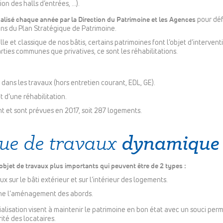
on des halls d’entrées, …).
ualisé chaque année par la Direction du Patrimoine et les Agences
pour dé
ns du Plan Stratégique de Patrimoine.
le et classique de nos bâtis, certains patrimoines font l’objet d’interve
arties communes que privatives, ce sont les réhabilitations.
 dans les travaux (hors entretien courant, EDL, GE).
t d’une réhabilitation.
t et sont prévues en 2017, soit 287 logements.
dynamique
que de travaux
bjet de travaux plus importants qui peuvent être de 2 types :
aux sur le bâti extérieur et sur l’intérieur des logements.
ne l’aménagement des abords.
tialisation visent à maintenir le patrimoine en bon état avec un souci per
rité des locataires.