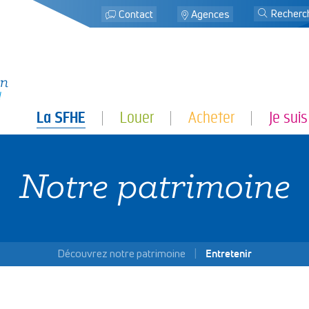
j
Contact
Agences
La SFHE
Louer
Acheter
Je suis
Notre patrimoine
Découvrez notre patrimoine
Entretenir