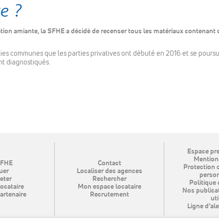
e ?
tion amiante, la SFHE a décidé de recenser tous les matériaux contenant 
rties communes que les parties privatives ont débuté en 2016 et se pours
nt diagnostiqués.
Espace pre
Mentions
SFHE
Contact
Protection 
uer
Localiser des agences
person
eter
Rechercher
Politique 
locataire
Mon espace locataire
Nos publicat
artenaire
Recrutement
uti
Ligne d’ale