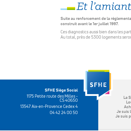
Et l’amiant
Suite au renforcement de la réglementa
construit avant le 1er juillet 1997.
Ces diagnostics aussi bien dans les pa
Au total, près de 5300 logements sero
SFHE Siège Social
1175 Petite route des Milles -
La 
CS 40650
Lo
13547 Aix-en-Provence Cedex 4
Ach
Je suis 
04 42 24 00 50
Je suis p