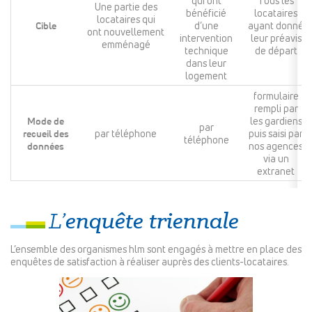
qui ont
Tous les
Une partie des
bénéficié
locataires
locataires qui
Cible
d’une
ayant donné
ont nouvellement
intervention
leur préavis
emménagé
technique
de départ
dans leur
logement
formulaire
rempli par
Mode de
les gardiens
par
recueil des
par téléphone
puis saisi par
téléphone
données
nos agences
via un
extranet
enquête triennale
L’
L’ensemble des organismes hlm sont engagés à mettre en place des
enquêtes de satisfaction à réaliser auprès des clients-locataires.