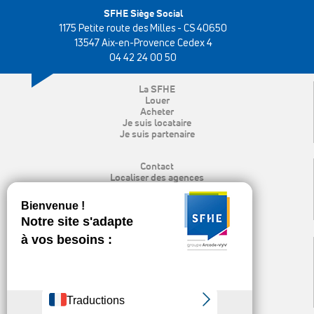
SFHE Siège Social
1175 Petite route des Milles - CS 40650
13547 Aix-en-Provence Cedex 4
04 42 24 00 50
La SFHE
Louer
Acheter
Je suis locataire
Je suis partenaire
Contact
Localiser des agences
Rechercher
Mon espace locataire
Recrutement
Espace presse & logo
Mentions légales
Protection des données personnelles
Politique de cookies
Nos publications et liens utiles
Ligne d’alerte éthique