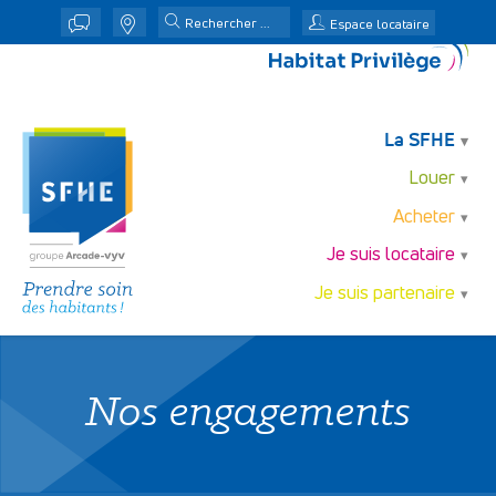
j
n
Espace locataire
La SFHE
Louer
Acheter
Je suis locataire
Je suis partenaire
Nos engagements