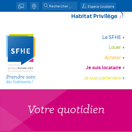
j
n
Espace locataire
La SFHE
Louer
Acheter
Je suis locataire
Je suis partenaire
Votre quotidien