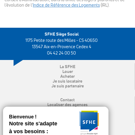
Conseil d’Administration, dans la limite des loyers-plafonds et de
l’évolution de l’
Indice de Référence des Logements
(IRL).
SFHE Siège Social
1175 Petite route des Milles - CS 40650
13547 Aix-en-Provence Cedex 4
04 42 24 00 50
La SFHE
Louer
Acheter
Je suis locataire
Je suis partenaire
Contact
Localiser des agences
Rechercher
Mon espace locataire
Recrutement
Espace presse & logo